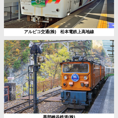
アルピコ交通(株) 松本電鉄上高地線
黒部峡谷鉄道(株)