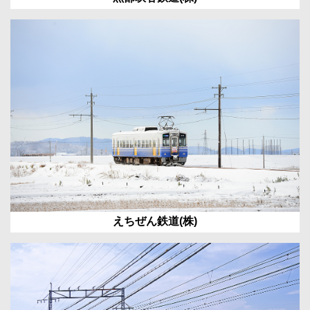
えちぜん鉄道(株)