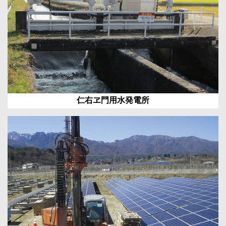
仁右ヱ門用水発電所